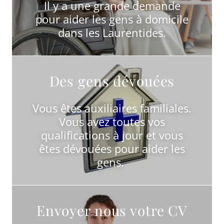
Il y a une grande demande
pour aider les gens à domicile
dans les Laurentides.
Des gens dévouées
Vous êtes auxiliaires familiales.
Vous avez toutes vos
qualifications à jour et vous
êtes dévouées pour aider les
gens.
Envoyer nous votre CV